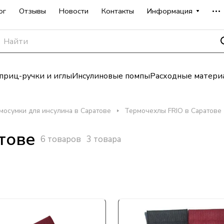
ог
Отзывы
Новости
Контакты
Информация
риц-ручки и иглы
Инсулиновые помпы
Расходные матери
мосумки для инсулина в Саратове
Термочехлы FRIO в Саратове
тове
6 товаров
3 товара