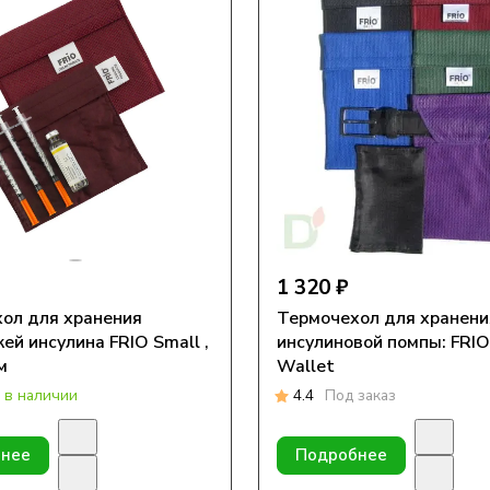
1 320 ₽
ол для хранения
Термочехол для хранени
ей инсулина FRIO Small ,
инсулиновой помпы: FRI
м
Wallet
 в наличии
4.4
Под заказ
нее
Подробнее