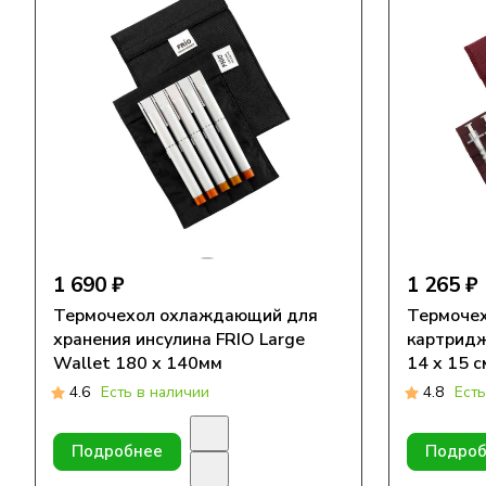
1 690 ₽
1 265 ₽
Термочехол охлаждающий для
Термочех
хранения инсулина FRIO Large
картридж
Wallet 180 х 140мм
14 x 15 с
4.6
Есть в наличии
4.8
Есть
Подробнее
Подроб