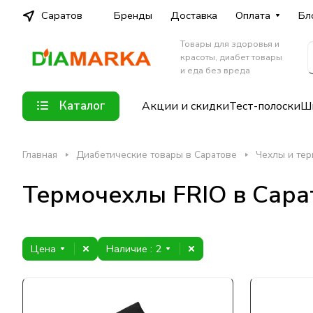
Саратов
Бренды
Доставка
Оплата
Бл
Товары для здоровья и
красоты, диабет товары
и еда без вреда
Каталог
Акции и скидки
Тест-полоски
Шп
Главная
Диабетические товары в Саратове
Чехлы и тер
Термочехлы FRIO в Сара
Цена
Наличие
: 2