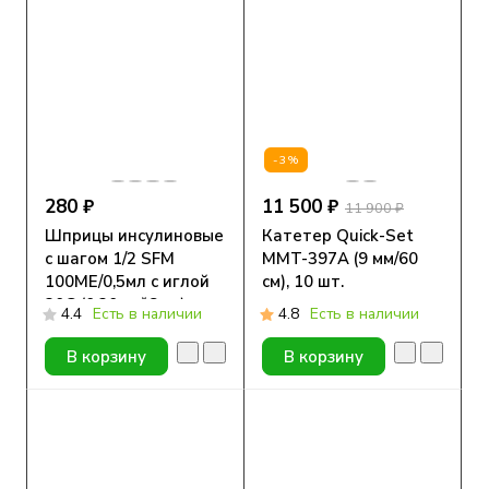
-3%
280 ₽
11 500 ₽
11 900 ₽
Шприцы инсулиновые
Катетер Quick-Set
с шагом 1/2 SFM
MMT-397А (9 мм/60
100МЕ/0,5мл с иглой
см), 10 шт.
30G (0.30мм*8мм),
4.4
Есть в наличии
4.8
Есть в наличии
аналог BD
Микрофайн Плюс
В корзину
В корзину
Деми, 10 шт.