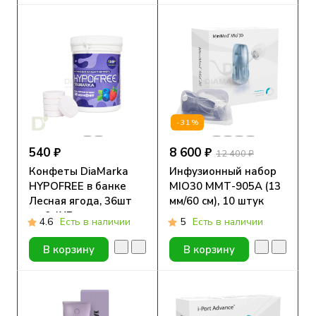
-31%
540 ₽
8 600 ₽
12 400 ₽
Конфеты DiaMarka
Инфузионный набор
HYPOFREE в банке
MIO30 ММТ-905А (13
Лесная ягода, 36шт
мм/60 см), 10 штук
по 0,4ХЕ
4.6
Есть в наличии
5
Есть в наличии
В корзину
В корзину