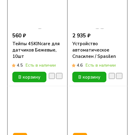
560 ₽
2 935 ₽
Тейпы 4SKINcare для
Устройство
датчиков Бежевые,
автоматическое
10шт
Спасилен / Spasilen
для
4.5
Есть в наличии
4.6
Есть в наличии
самостоятельного
проведения инъекций
В корзину
В корзину