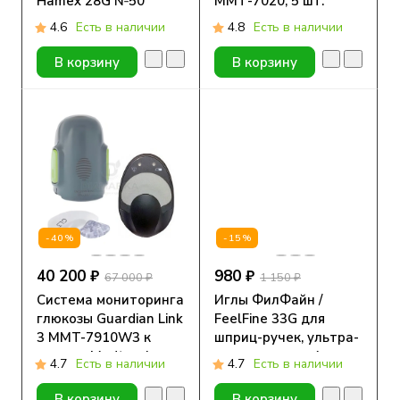
Hamex 28G №50
ММТ-7020, 5 шт.
4.6
Есть в наличии
4.8
Есть в наличии
В корзину
В корзину
-40%
-15%
40 200 ₽
980 ₽
67 000 ₽
1 150 ₽
Система мониторинга
Иглы ФилФайн /
глюкозы Guardian Link
FeelFine 33G для
3 MMT-7910W3 к
шприц-ручек, ультра-
помпам Medtronic
тонкие, длина 4 мм,
4.7
Есть в наличии
4.7
Есть в наличии
MiniMed 720G, 740G,
100 шт.
780G, 1 шт.
В корзину
В корзину