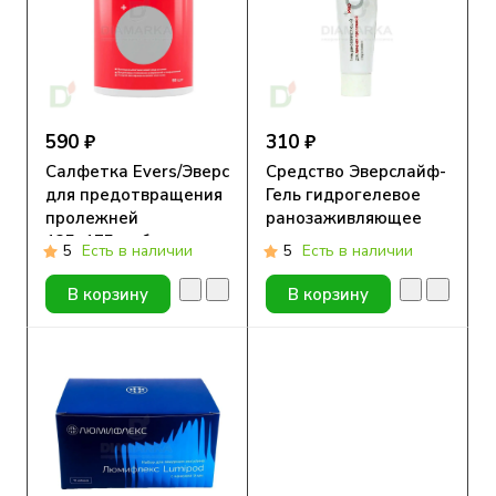
590 ₽
310 ₽
Салфетка Evers/Эверс
Средство Эверслайф-
для предотвращения
Гель гидрогелевое
пролежней
ранозаживляющее
135х175мм банка
противопролежневое
5
Есть в наличии
5
Есть в наличии
90шт
50гр
В корзину
В корзину