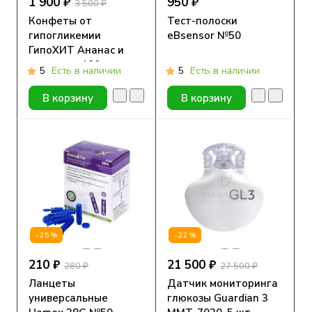
1 900 ₽
950 ₽
3 500 ₽
Конфеты от
Тест-полоски
гипогликемии
eBsensor №50
ГипоХИТ Ананас и
апельсин, 100шт в
5
Есть в наличии
5
Есть в наличии
зип-пакете
В корзину
В корзину
-25%
-22%
210 ₽
21 500 ₽
280 ₽
27 500 ₽
Ланцеты
Датчик мониторинга
универсальные
глюкозы Guardian 3