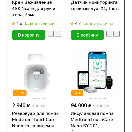
Крем Заживление
Датчик мониторинга
4SKINcare для рук и
глюкозы Syai X1, 1 шт.
тела, 75мл
4.8
Есть в наличии
4.7
Есть в наличии
В корзину
В корзину
-11%
-4%
2 940 ₽
94 000 ₽
3 300 ₽
98 000 ₽
Резервуар для помпы
Инсулиновая помпа
Medtrum TouchCare
MedtrumTouchCare
Nano cо шприцем и
Nano SY-201,