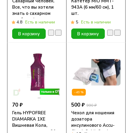
Сахарный человек.
Катетер MIO MMT-
Все, что вы хотели
943А (6 мм/60 см), 1
знать о сахарном
шт.
диабете 1-го типа
4.8
Есть в наличии
5
Есть в наличии
В корзину
В корзину
-49%
70 ₽
500 ₽
990 ₽
Гель HYPOFREE
Чехол для ношения
DIAMARKA 1ХЕ
дозатора
Вишневая Кола,
инсулинового Accu-
мягкая упаковка, 30мл
Check Spirit Combo на