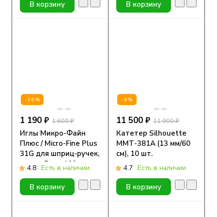
В корзину
В корзину
-26%
-3%
1 190 ₽
11 500 ₽
1 600 ₽
11 900 ₽
Иглы Микро-Файн
Катетер Silhouette
Плюс / Micro-Fine Plus
ММТ-381А (13 мм/60
31G для шприц-ручек,
см), 10 шт.
длина 5 мм, 100 шт.
4.8
Есть в наличии
4.7
Есть в наличии
В корзину
В корзину