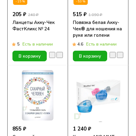
-15%
-53%
205 ₽
515 ₽
240 ₽
1 090 ₽
Ланцеты Акку-Чек
Повязка белая Акку-
ФастКликс № 24
Чек® для ношения на
руке или голени
5
Есть в наличии
4.6
Есть в наличии
В корзину
В корзину
855 ₽
1 240 ₽