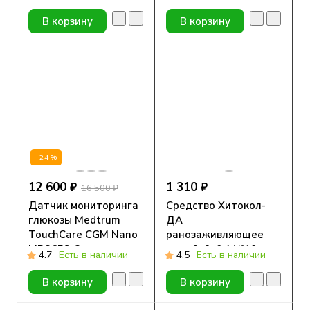
ММТ-7512, 1 шт.
7,5смх10см №1
В корзину
В корзину
-24%
12 600 ₽
1 310 ₽
16 500 ₽
Датчик мониторинга
Средство Хитокол-
глюкозы Medtrum
ДА
TouchCare CGM Nano
ранозаживляющее
MD3658, 2 шт.
стер 9х9х0,4 №10
4.7
Есть в наличии
4.5
Есть в наличии
В корзину
В корзину