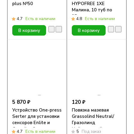
plus №50
HYPOFREE 1ХЕ
Малина, 10 туб по
25мл
4.7
Есть в наличии
4.8
Есть в наличии
В корзину
В корзину
5 870 ₽
120 ₽
Устройство One-press
Повязка мазевая
Serter для установки
Grassolind Neutral/
сенсоров Enlite и
Гразолинд
Guardian 3,
Нейтральный
4.7
Есть в наличии
5
Под заказ