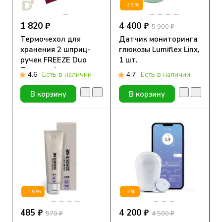
-25%
1 820 ₽
4 400 ₽
5 900 ₽
Термочехол для
Датчик мониторинга
хранения 2 шприц-
глюкозы Lumiflex Linx,
ручек FREEZE Duo
1 шт.
Тропики ( размер
4.6
Есть в наличии
4.7
Есть в наличии
105*190 мм)
В корзину
В корзину
-15%
-7%
485 ₽
4 200 ₽
570 ₽
4 500 ₽