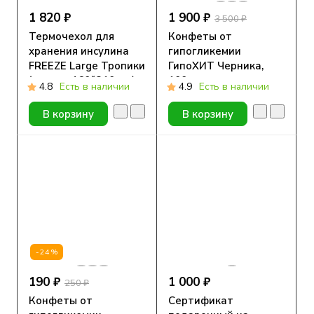
1 820 ₽
1 900 ₽
3 500 ₽
Термочехол для
Конфеты от
хранения инсулина
гипогликемии
FREEZE Large Тропики
ГипоХИТ Черника,
(размер 160*210 мм)
100шт в зип-пакете
4.8
Есть в наличии
4.9
Есть в наличии
В корзину
В корзину
-24%
190 ₽
1 000 ₽
250 ₽
Конфеты от
Сертификат