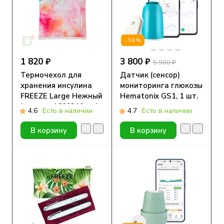
-36%
1 820 ₽
3 800 ₽
5 900 ₽
Термочехол для
Датчик (сенсор)
хранения инсулина
мониторинга глюкозы
FREEZE Large Нежный
Hematonix GS1, 1 шт.
( размер 160*210 мм)
4.6
Есть в наличии
4.7
Есть в наличии
В корзину
В корзину