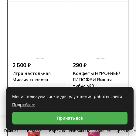
2 500 ₽
290 ₽
Игра настольная
Конфеты HYPOFREE/
Миссия глюкоза
ГИПОФРИ Вишня
тубус №9
4.7
Есть в наличии
4.6
Есть в наличии
Мы используем cookie для улучшения работы сайта.
Подробнее
В корзину
В корзину
Принять всё
Главная
Каталог
Корзина
Избранные
Кабинет
Сравнение