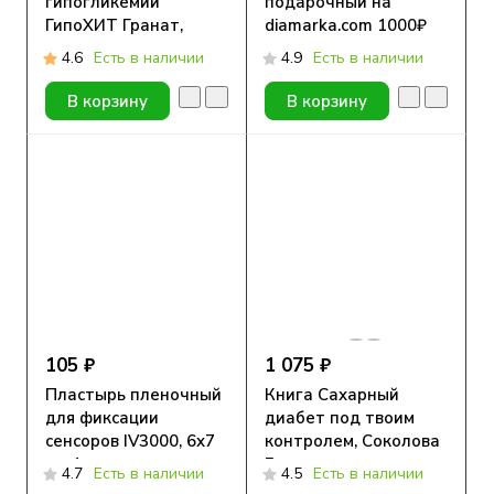
гипогликемии
подарочный на
ГипоХИТ Гранат,
diamarka.com 1000₽
малина, клюква и
4.6
Есть в наличии
4.9
Есть в наличии
Черника, 10шт по
0,4ХЕ
В корзину
В корзину
105 ₽
1 075 ₽
Пластырь пленочный
Книга Сахарный
для фиксации
диабет под твоим
сенсоров IV3000, 6х7
контролем, Соколова
см, 1 шт
Е.
4.7
Есть в наличии
4.5
Есть в наличии