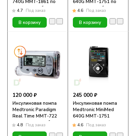
740G MMT-1861 по
640G ММТ-1751 по
программе обмена
программе обмена
4.7
Под заказ
4.6
Под заказ
В корзину
В корзину
120 000 ₽
245 000 ₽
Инсулиновая помпа
Инсулиновая помпа
Medtronic Paradigm
Medtronic MiniMed
Real Time ММТ-722
640G ММТ-1751
по программе обмена
4.8
Под заказ
4.6
Под заказ