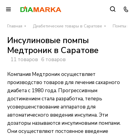
Главная
Диабетические товары в Саратове
Помпы инс
Инсулиновые помпы
Медтроник в Саратове
11 товаров
6 товаров
Компания Медтроник осуществляет
производство товаров для лечения сахарного
диабета с 1980 года. Прогрессивным
достижением стала разработка, теперь
усовершенствование аппаратов для
автоматического введения инсулина. Эти
дозаторы называются инсулиновыми помпами.
Они осуществляют постоянное введение